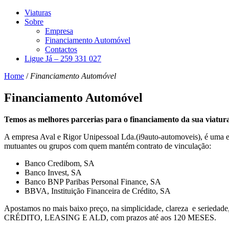
Viaturas
Sobre
Empresa
Financiamento Automóvel
Contactos
Ligue Já – 259 331 027
Home
/
Financiamento Automóvel
Financiamento Automóvel
Temos as melhores parcerias para o financiamento da sua viatur
A empresa Aval e Rigor Unipessoal Lda.(i9auto-automoveis), é uma ent
mutuantes ou grupos com quem mantém contrato de vinculação:
Banco Credibom, SA
Banco Invest, SA
Banco BNP Paribas Personal Finance, SA
BBVA, Instituição Financeira de Crédito, SA
Apostamos no mais baixo preço, na simplicidade, clareza e seri
CRÉDITO, LEASING E ALD, com prazos até aos 120 MESES.