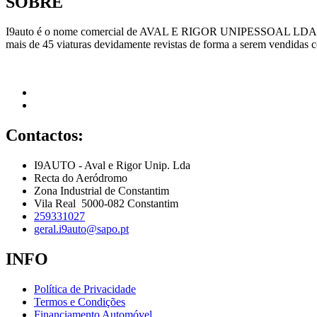
SOBRE
I9auto é o nome comercial de AVAL E RIGOR UNIPESSOAL LDA, empr
mais de 45 viaturas devidamente revistas de forma a serem vendidas 
Contactos:
I9AUTO - Aval e Rigor Unip. Lda
Recta do Aeródromo
Zona Industrial de Constantim
Vila Real 5000-082 Constantim
259331027
geral.i9auto@sapo.pt
INFO
Política de Privacidade
Termos e Condições
Financiamento Automóvel